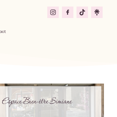
act
Espace Bien-être Simiane