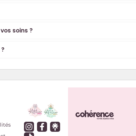
 vos soins ?
 ?
lités
ct