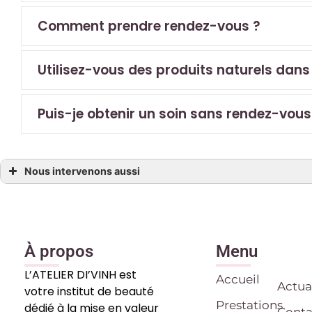
Comment prendre rendez-vous ?
Utilisez-vous des produits naturels dans
Puis-je obtenir un soin sans rendez-vous
Nous intervenons aussi
Institut de beauté
Institut de beauté à Bouc-Bel-Air
Institut de beauté à Cabriès
Institut de beauté à Marseille
Institut de beauté à Meyreuil
Institut de beauté à Septèmes-les-Vallons
À propos
Menu
Institut de beauté à Simiane-Collongue
Institut de beauté à Vitrolles
L’ATELIER DI’VINH est
Institut de beauté à Gardanne
Accueil
Institut de beauté aux Pennes-Mirabeau
Actua
votre institut de beauté
Institut de beauté à Mimet
Prestations
dédié à la mise en valeur
Conta